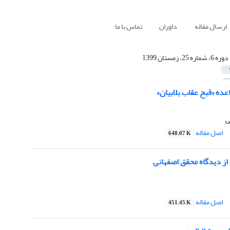
ارسال مقاله
داوران
تماس با ما
دوره 6، شماره 25، زمستان 1399
ده «قبح عقاب بلابیان»
ی
اصل مقاله
648.07 K
 از دیدگاه محقق اصفهانی
اصل مقاله
451.45 K