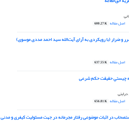
یه حق‌الطاعه
نی
اصل مقاله
600.27 K
ر و ضرار (با رویکردی به آرای آیت‌الله سید احمد مددی موسوی)
اصل مقاله
637.55 K
به چیستیِ حقیقت حکم شرعی
درایتی
اصل مقاله
656.81 K
صحاب در اثبات موضوعی رفتار مجرمانه در جهت مسئولیت کیفری و مدنی