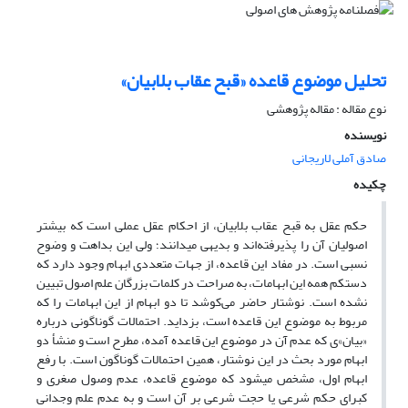
تحلیل موضوع قاعده «قبح عقاب بلابیان»
نوع مقاله : مقاله پژوهشی
نویسنده
صادق آملی لاریجانی
چکیده
حکم عقل به قبح عقاب بلابیان، از احکام عقل عملی است که بیشتر
اصولیان آن را پذیرفته‌اند و بدیهی می‍دانند؛ ولی این بداهت و وضوح
نسبی است. در مفاد این قاعده، از جهات متعددی ابهام وجود دارد که
دست‍کم همه این ابهامات، به صراحت در کلمات بزرگان علم اصول تبیین
نشده است. نوشتار حاضر می‌کوشد تا دو ابهام از این ابهامات را که
مربوط به موضوع این قاعده است، بزداید. احتمالات گوناگونی درباره
«بیان»ی که عدم آن در موضوع این قاعده آمده، مطرح است و منشأ دو
ابهام مورد بحث در این نوشتار، همین احتمالات گوناگون است. با رفع
ابهام اول، مشخص می‍شود که موضوع قاعده، عدم وصول صغری و
کبرای حکم شرعی یا حجت شرعی بر آن است و به عدم علم وجدانی