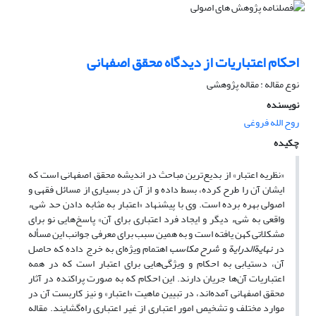
احکام اعتباریات از دیدگاه محقق اصفهانی
نوع مقاله : مقاله پژوهشی
نویسنده
روح الله فروغی
چکیده
«نظریه اعتبار» از بدیع‌ترین مباحث در اندیشه محقق اصفهانی است که
ایشان آن را طرح کرده، بسط داده و از آن در بسیاری از مسائل فقهی و
اصولی بهره برده است. وی با پیشنهاد «اعتبار به مثابه دادن حد شیء
واقعی به شیء دیگر و ایجاد فرد اعتباری برای آن» پاسخ‌هایی نو برای
مشکلاتی کهن یافته است و به همین سبب برای معرفی جوانب این مسأله
در
نها
یة
الدرا
یة
و
شرح مکاسب
اهتمام ویژه‌ای به خرج داده که حاصل
آن، دستیابی به احکام و ویژگی‌هایی برای اعتبار است که در همه
اعتباریات آن‌ها جریان دارند. این احکام که به صورت پراکنده در آثار
محقق اصفهانی آمده‌اند، در تبیین ماهیت «اعتبار» و نیز کاربست آن در
موارد مختلف و تشخیص امور اعتباری از غیر اعتباری راه‌گشایند. مقاله