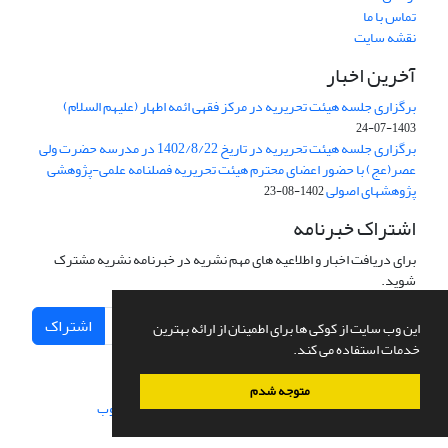
تماس با ما
نقشه سایت
آخرین اخبار
برگزاری جلسه هیئت تحریریه در مرکز فقهی ائمه اطهار (علیهم السلام)
1403-07-24
برگزاری جلسه هیئت تحریریه در تاریخ 1402/8/22 در مدرسه حضرت ولی
عصر(عج) با حضور اعضای محترم هیئت تحریریه فصلنامه علمی-پژوهشی
پژوهشهای اصولی
1402-08-23
اشتراک خبرنامه
برای دریافت اخبار و اطلاعیه های مهم نشریه در خبرنامه نشریه مشترک
شوید.
اشتراک
این وب سایت از کوکی ها برای اطمینان از ارائه بهترین
خدمات استفاده می کند.
متوجه شدم
سامانه مدیریت نشریات علمی.
طراحی و پیاده سازی از
سیناوب