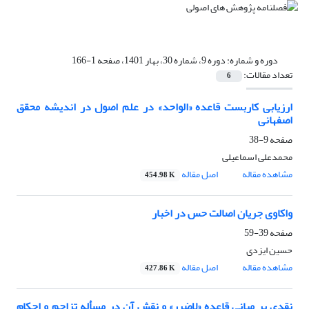
دوره و شماره:
دوره 9، شماره 30، بهار 1401، صفحه 1-166
تعداد مقالات:
6
ارزیابی کاربست قاعده «الواحد» در علم اصول در اندیشه محقق
اصفهانی
صفحه
9-38
محمدعلی اسماعیلی
مشاهده مقاله
اصل مقاله
454.98 K
واکاوی جریان اصالت حس در اخبار
صفحه
39-59
حسین ایزدی
مشاهده مقاله
اصل مقاله
427.86 K
نقدی بر مبانی قاعده «لاضرر» و نقش آن در مسأله تزاحم و احکام