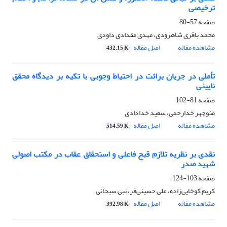
ترخیصی
صفحه
57-80
محمد باقری شاهرودی، مهدی مقدادی داودی
مشاهده مقاله
اصل مقاله
432.15 K
تأملی در جریان برائت در احتیاط وجوبی با تکیه بر دیدگاه محقق
نایینی
صفحه
81-102
منوچهر خدارحمی، سعید خدادادی
مشاهده مقاله
اصل مقاله
514.59 K
نقدی بر نظریه‌ تلازم قبح فاعلی و استحقاق عقاب در مکتب اصولی
شهید صدر
صفحه
103-124
کریم کوخایی‌زاده، علی حسینی‌فر، نبی سبحانی
مشاهده مقاله
اصل مقاله
392.98 K