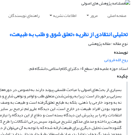
صفحه اصلی
مرور
اطلاعات نشریه
راهنمای نویسندگان
تحلیلی انتقادی از نظریه «تعلق شوق و طلب به طبیعت»
نوع مقاله : مقاله پژوهشی
نویسنده
روح الله فروغی
استاد حوزه علمیه قم /سطح 4/ دکترای کلام اسلامی دانشگاه قم .
چکیده
بسیاری از بحث‌های اصولی با مباحث فلسفی پیوند دارند به‌خصوص در دوره‌های
بسزایی برخوردار است؛ زیرا به روشن‌شدن متعلق طلب و اوامر و نواهی شارع و د
نه به وجود خارجی یا ذهنی، بلکه به طبایع تعلق‌گرفته است و طبیعت به وصف ک
موجود بودن افراد طبیعت در خارج است، این دیدگاه علی‌رغم ترجیح بر سایر دی
انتقادات راه را بر پذیرش این دیدگاه بسته است و دفاع از این دیدگاه را نی
طبیعت پرداخته و مدعای مذکور تشریح می‌شود سپس برخی اشکالات را طرح کرده و
گشوده است تحلیل دیگری برای طبیعت ارائه شده که با توجه به آن می‌توان از 
موجود شود، گرچه این تحلیل در میان فیلسوفان طرف‌دار چندانی ندارد؛ اما پذ