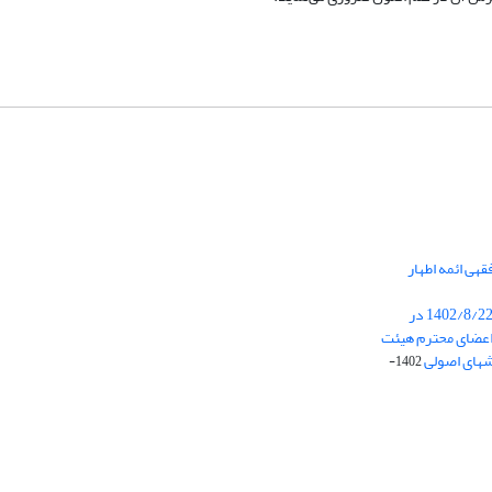
هی ائمه اطهار
برگزاری جلسه هیئت تحریریه در تاریخ 1402/8/22 در
عضای محترم هیئت
شهای اصولی
1402-