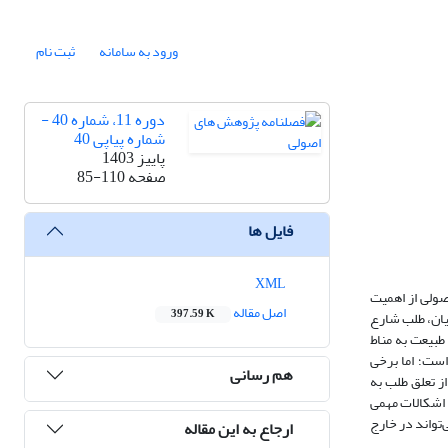
ورود به سامانه
ثبت نام
دوره 11، شماره 40 -
شماره پیاپی 40
پاییز 1403
صفحه
85-110
فایل ها
XML
صولی از اهمیت
اصل مقاله
397.59 K
یان، طلب شارع
طبیعت به مناط
است؛ اما برخی
هم رسانی
ز تعلق طلب به
 اشکالات مهمی
تواند در خارج
ارجاع به این مقاله