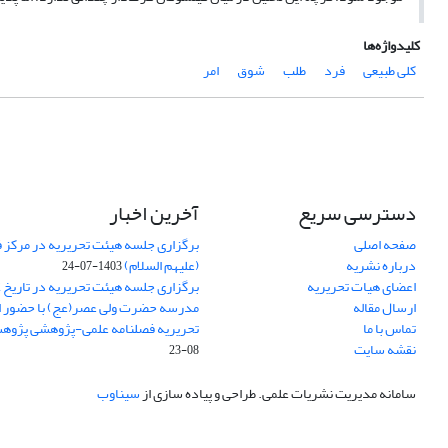
کلیدواژه‌ها
کلی طبیعی
فرد
طلب
شوق
امر
دسترسی سریع
آخرین اخبار
صفحه اصلی
برگزاری جلسه هیئت تحریریه در مرکز فق
درباره نشریه
(علیهم السلام)
1403-07-24
اعضای هیات تحریریه
ارسال مقاله
مدرسه حضرت ولی عصر(عج) با حضور ا
تماس با ما
تحریریه فصلنامه علمی-پژوهشی پژوه
نقشه سایت
08-23
سامانه مدیریت نشریات علمی.
طراحی و پیاده سازی از
سیناوب