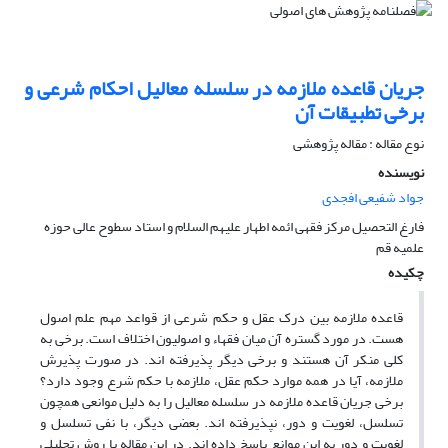
جریان قاعده ملازمه در سلسله معالیل احکام شرعی و
برخی تطبیقات آن
نوع مقاله : مقاله پژوهشی
نویسنده
جواد شفیعی افجدی
فارغ التحصیل مرکز فقهی ائمه اطهار علیهم السلام و استاد سطوح عالی حوزه
علمیه قم
چکیده
قاعده ملازمه بین درک عقل و حکم شرعی از قواعد مهم علم اصول
هست. در مورد گستره آن میان فقهاء و اصولیون اختلاف است. برخی به
کلی منکر آن هستند و برخی دیگر پذیرفته اند. در صورت پذیرش
ملازمه، آیا در همه موارد حکم عقل، ملازمه با حکم شرع وجود دارد؟
برخی جریان قاعده ملازمه در سلسله معالیل را به دلیل موانعی همچون
تسلسل، لغویت و دور، نپذیرفته اند. بعضی دیگر، با نفی تسلسل و
لغویت و دور به این موانع پاسخ داده اند. در این مقاله با روش تحلیلی