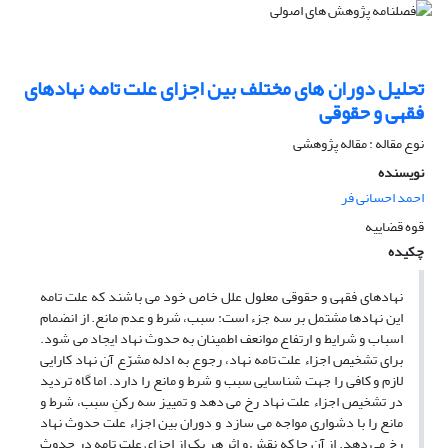
تحلیل دوران های مختلف بین اجزای علت تامه نهادهای
فقهی و حقوقی
نوع مقاله : مقاله پژوهشی
نویسنده
احمد احسانی فر
قوه قضاییه
چکیده
نهادهای فقهی و حقوقی معلول علل خاص خود می باشند که علت تامه
این نهادها مشتمل بر سه جزء است: سبب، شرط و عدم مانع. از انضمام
اسباب و شرایط و ارتفاع موانعف اطمینان به حدوث نهاد ایجاد می شود.
برای تشخیص اجزاء علت تامه نهاد، رجوع به ادله مشرّع آن نهاد کارایی
لازم و کافی را جهت شناسایی سبب و شرط و مانع را دارد. اما گاه تردید
در تشخیص اجزاء علت نهاد رخ می دهد و تمییز سه رکنِ سبب، شرط و
مانع را با دشواری مواجه می سازد و دوران بین اجزاء علت حدوث نهاد
رخ می دهد. از آن جا که نقش و اثر هر یک از اجزای علت تامه در حدوث