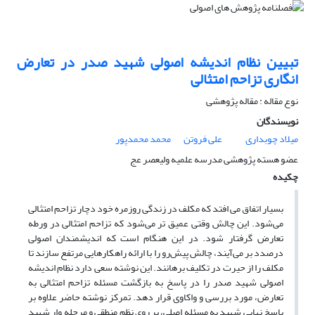
تبیین نظام اندیشه اصولی شهید صدر در تعارض
انگاری تزاحم امتثالی
نوع مقاله : مقاله پژوهشی
نویسندگان
میلاد چوبداری
علی فروتن
محمد محمدپور
عضو هسته پژوهشی مدرسه علمیه ولیعصر عج
چکیده
بسیار اتفاق می افتد که مکلف در زندگی روزمره خود دچار تزاحم امتثالی
می‌شود. این چالش وقتی عمیق تر می‌شود که تزاحم امتثالی در ورطه
تعارض گرفتار شود. در این هنگام است که اندیشمندان اصولی
در‌صدد بر می‌آیند، چالش پیش‌رو را با ارائه راهکارهایی مرتفع سازند تا
مکلف را از حیرت در تکلیف برهانند. این نوشته سعی دارد نظام اندیشه
اصولی شهید صدر را در پاسخ به بازگشت مسئله تزاحم امتثالی به
تعارض، مورد بررسی و واکاوی قرار دهد. تمرکز نوشته حاضر علاوه بر
پاسخ نهایی شهید به مسئله اصلی، بر روی نظم منطقی و مرحله وار شهید