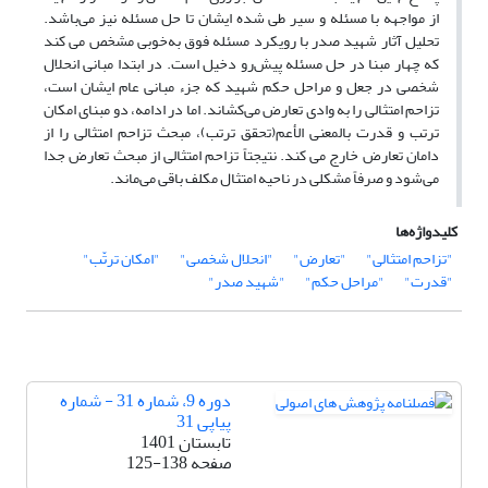
از مواجهه با مسئله و سیر طی شده ایشان تا حل مسئله نیز می‌باشد.
تحلیل آثار شهید صدر با رویکرد مسئله فوق به‌‌خوبی مشخص می کند
که چهار مبنا در حل مسئله پیش‌رو دخیل است. در ابتدا مبانی انحلال
شخصی در جعل و مراحل حکم شهید که جزء مبانی عام ایشان است،
تزاحم امتثالی را به وادی تعارض می‌کشاند. اما در ادامه، دو مبنای امکان
ترتب و قدرت بالمعنی الأعم(تحقق ترتب)، مبحث تزاحم امتثالی را از
دامان تعارض خارج می کند. نتیجتاً تزاحم امتثالی از مبحث تعارض جدا
می‌شود و صرفاً مشکلی در ناحیه امتثال مکلف باقی می‌ماند.
کلیدواژه‌ها
"تزاحم امتثالی"
"تعارض"
"انحلال شخصی"
"امکان ترتّب"
"قدرت"
"مراحل حکم"
"شهید صدر"
دوره 9، شماره 31 - شماره
پیاپی 31
تابستان 1401
صفحه
125-138