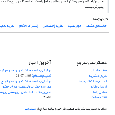
همچون احکام واقعی مشترک بین عالم و جاهل است؛ لذا مسئله رجوع مقلّد به 
پذیرش نیست.
کلیدواژه‌ها
حالت‌های مکلّف
جواز تقلید
نظریه إختصاص
إشتراک احکام
نظریه تعمی
دسترسی سریع
آخرین اخبار
صفحه اصلی
برگزاری جلسه هیئت تحریریه در مرکز فق
درباره نشریه
(علیهم السلام)
1403-07-24
اعضای هیات تحریریه
ارسال مقاله
مدرسه حضرت ولی عصر(عج) با حضور ا
تماس با ما
تحریریه فصلنامه علمی-پژوهشی پژوه
نقشه سایت
08-23
سامانه مدیریت نشریات علمی.
طراحی و پیاده سازی از
سیناوب