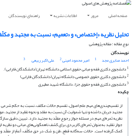
صفحه اصلی
مرور
اطلاعات نشریه
راهنمای نویسندگان
تحلیل نظریه «إختصاص» و «تعمیم» نسبت به مجتهد و مکلّ
نوع مقاله : مقاله پژوهشی
نویسندگان
3
2
1
احمد صابری مجد
امیر محمود امینی
علی اکبر ربیعی
1
دانشجوی دکتری فقه و مبانی حقوق اسلامی دانشگاه تهران(دانشکدگان فارابی).
2
دانشجوی دکتری حقوق خصوصی دانشگاه تهران(دانشکدگان فارابی)
3
دانشجوی دکتری فقه و حقوق جزا، دانشگاه شهید مطهری
چکیده
از تقسیم‌بندی‌های مهم علم اصول، تقسیم‌ حالات مکلف، نسبت به حکم شرعی است
مجتهد جریان داشته و تنها شمولیت آن نسبت به مقلد و نحوه تقلید از مجتهد، مو
نظریه ثمره‌ای مهم در مسئله جواز رجوع مقلّد به مجتهد دارد. تبیین دقیق سازگا
جواز تقلید به‌عنوان ثمره‌ای کاربردی برای کشف ناهمگونی‌های مبانی دو نظریه 
کمک گرفته است. حالات سه‌گانه قطع، ظن و شک در حق مکلّف، أعمّ از مقلّد و