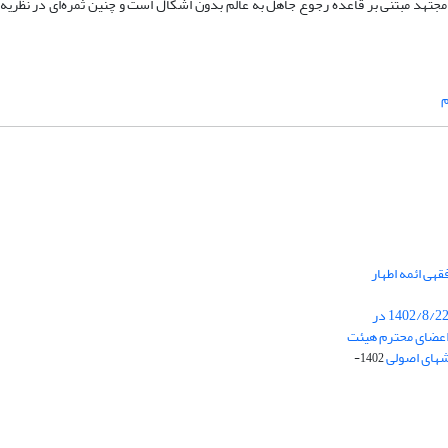
مجتهد مبتنی بر قاعده رجوع جاهل به عالم بدون اشکال است و چنین ثمره‌ای در نظری
م
هی ائمه اطهار
برگزاری جلسه هیئت تحریریه در تاریخ 1402/8/22 در
عضای محترم هیئت
شهای اصولی
1402-