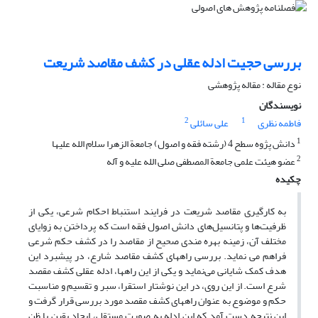
بررسی حجیت ادله عقلی در کشف مقاصد شریعت
نوع مقاله : مقاله پژوهشی
نویسندگان
2
1
فاطمه نظری
علی سائلی
1
دانش پژوه سطح 4 (رشته فقه و اصول) جامعة الزهرا سلام الله علیها
2
عضو هیئت علمی جامعة المصطفی صلی الله علیه و آله
چکیده
به کارگیری مقاصد شریعت در فرایند استنباط احکام شرعی، یکی از
ظرفیت‌ها و پتانسیل‌های دانش اصول فقه است که پرداختن به زوایای
مختلف آن، زمینه بهره مندی صحیح از مقاصد را در کشف حکم شرعی
فراهم می نماید. بررسی راههای کشف مقاصد شارع، در پیشبرد این
هدف کمک شایانی می‌نماید و یکی از این راهها، ادله عقلی کشف مقصد
شرع است. از این روی، در این نوشتار استقرا، سبر و تقسیم و مناسبت
حکم و موضوع به عنوان راههای کشف مقصد مورد بررسی قرار گرفت و
این نتیجه دست آمد که این ادله به صورت مستقل، ایجاد یقین یا ظن