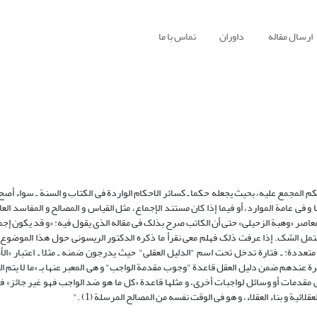
ارسال مقاله
داوران
تماس با ما
لحکم المجمع علیه، بحیث یجعله حکما ـ کسائر الاحکام الواردة فی الکتاب و السنة ـ سواء أصح
ا و فی عامة الموارد، أو فیما إذا کان مستند الإجماع، مثل القیاس و المصالح و المفاسد الع
المعاصر «وهبة الزحیلی» حتی أن الکاتب صرح بذلک فی مقاله الذی یقول فیه: «و قد یکون إج
فی أصله، و لکن الإجماع علی الحکم أضفی علیه صوابا و یقینا (2) لا یحتمل الشک. إذا عرفت ذلک فهلم معی نقرأ ما ذکره الدکتور الریسونی حول هذا
ل متعددة: ـ فتارة تدخل تحت اسم "الدلیل العقلی" حیث یدرجون ضمنه ـ مثلا ـ اعتبار «ال
تبرة عندهم ضمن دلیل العقل قاعدة "وجوب مقدمة الواجب" و هی المعبر عنها بـ «ما لا یتم الو
ی مقدمات أو وسائل لواجبات أخری، و مثلها قاعدة «کل ما هو ضد الواجب فهو غیر جائز» فه
ة و بناء العقلاء، و هو فی الوقت نفسه من المصالح المرسلة (1) ."