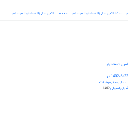
سنة النبی صلی‌الله‌علیه‌و‌آله‌وسلم
حجیة
النبی صلی‌الله‌علیه‌و‌آله‌وسلم
هی ائمه اطهار
برگزاری جلسه هیئت تحریریه در تاریخ 1402/8/22 در
عضای محترم هیئت
شهای اصولی
1402-