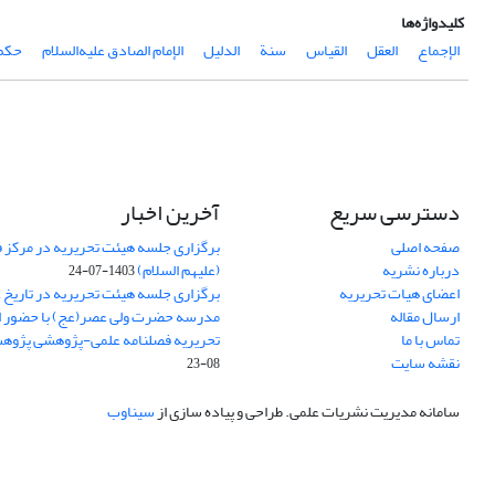
کلیدواژه‌ها
الإجماع
العقل
القیاس
سنة
الدلیل
الإمام الصادق علیه‌السلام
حکم
دسترسی سریع
آخرین اخبار
صفحه اصلی
برگزاری جلسه هیئت تحریریه در مرکز فق
درباره نشریه
(علیهم السلام)
1403-07-24
اعضای هیات تحریریه
ارسال مقاله
مدرسه حضرت ولی عصر(عج) با حضور ا
تماس با ما
تحریریه فصلنامه علمی-پژوهشی پژوه
نقشه سایت
08-23
سامانه مدیریت نشریات علمی.
طراحی و پیاده سازی از
سیناوب