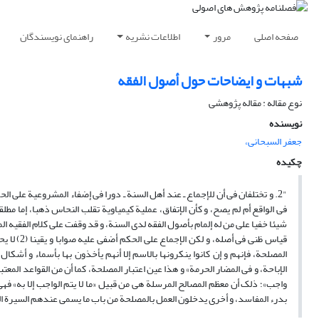
صفحه اصلی
مرور
اطلاعات نشریه
راهنمای نویسندگان
شبهات و ایضاحات حول أصول الفقه
نوع مقاله : مقاله پژوهشی
نویسنده
جعفر السبحانی،
چکیده
"2. و تختلفان فی أن للإجماع ـ عند أهل السنة ـ دورا فی إضفاء المشروعیة علی ا
فی الواقع أم لم یصح، و کأن الإتفاق، عملیة کیمیاویة تقلب النحاس ذهبا، إما مطلق
شیئا خفیا علی من له إلمام بأصول الفقه لدی السنة، و قد وقفت علی کلام الفقیه 
قیاس ظنی 
المصلحة، فإنهم و إن کانوا ینکرونها بالاسم إلا أنهم یأخذون بها بأسماء و أشکا
الإباحة، و فی المضار الحرمة» و هذا عین اعتبار المصلحة، کما أن من القواعد المع
واجب»؛ ذلک أن معظم المصالح المرسلة هی من قبیل «ما لا یتم الواجب إلا به» فه
بدرء المفاسد، و أخری یدخلون العمل بالمصلحة من باب ما یسمی عندهم السیرة العقلائی