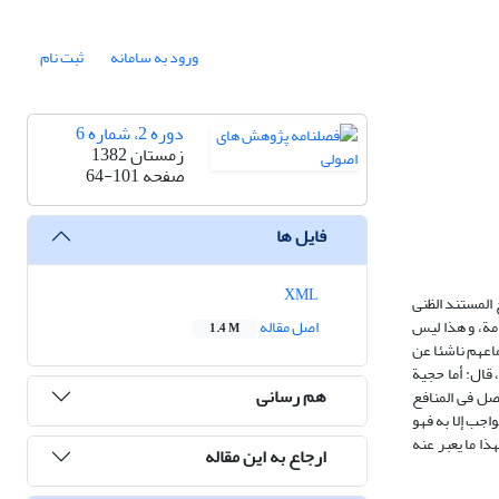
ورود به سامانه
ثبت نام
دوره 2، شماره 6
زمستان 1382
صفحه
64-101
فایل ها
XML
 المستند الظنی
امة، و هذا لیس
اصل مقاله
1.4 M
ماعهم ناشئا عن
 الموضوع، قال: أما حجیة
هم رسانی
أصل فی المنافع
اجب إلا به فهو
ذا ما یعبر عنه
ارجاع به این مقاله