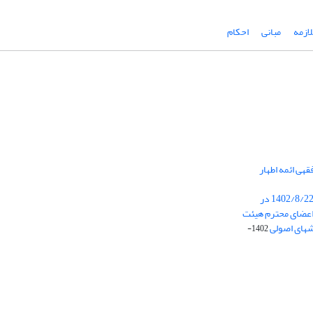
ازمه
مبانی
احکام
هی ائمه اطهار
برگزاری جلسه هیئت تحریریه در تاریخ 1402/8/22 در
عضای محترم هیئت
شهای اصولی
1402-