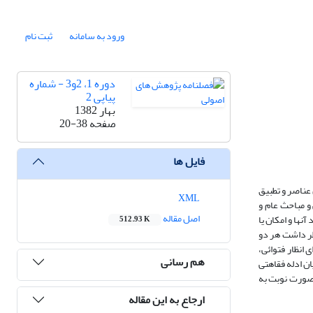
ورود به سامانه
ثبت نام
دوره 1، 2و3 - شماره
پیاپی 2
بهار 1382
صفحه
20-38
فایل ها
 عناصر و تطبیق
XML
 و مباحث عام و
اصل مقاله
نها و امکان یا
512.93 K
ظر داشت هر دو
 انظار فتوائی،
هم رسانی
ان ادله فقاهتی
ن صورت نوبت به
ارجاع به این مقاله