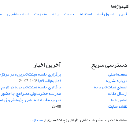
کلیدواژه‌ها
فقهی
اصول فقه
استنباط
حجیت
رده
منجزیت
استنباط فقهی
مل
دسترسی سریع
آخرین اخبار
صفحه اصلی
برگزاری جلسه هیئت تحریریه در مرکز فق
درباره نشریه
(علیهم السلام)
1403-07-24
اعضای هیات تحریریه
ارسال مقاله
مدرسه حضرت ولی عصر(عج) با حضور ا
تماس با ما
تحریریه فصلنامه علمی-پژوهشی پژوه
نقشه سایت
08-23
سامانه مدیریت نشریات علمی.
طراحی و پیاده سازی از
سیناوب