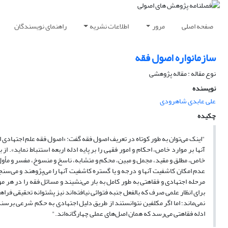
صفحه اصلی
مرور
اطلاعات نشریه
راهنمای نویسندگان
سازمانواره اصول فقه
نوع مقاله : مقاله پژوهشی
نویسنده
علی عابدی شاهرودی
چکیده
"اینک می‌توان به طور کوتاه در تعریف اصول فقه گفت: «اصول فقه علم اجتهادی است 
آنها بر موارد خاص، احکام و امور فقهی را بر پایه ادله اربعه استنباط نماید». ا
خاص، مطلق و مقید، مجمل و مبین، محکم و متشابه، ناسخ و منسوخ، مفسر و مأول، 
عدم امکان کاشفیت آنها و درجه و یا گستره کاشفیت آنها را می‌پژوهند و می‌سن
مرحله اجتهادی و فقاهتی به طور کامل به بار می‌نشیند و مسائل فقه را در هر مو
برای انظار علمی صرف که بالفعل جنبه فتوائی نیافته‌اند نیز پشتوانه تحقیقی فر
نمی‌ماند؛ اما اگر مکلفین نتوانستند از طریق دلیل اجتهادی به حکم شرعی برسند
ادله فقاهتی می‌رسد که همان اصل‌های عملی چهارگانه‌اند."