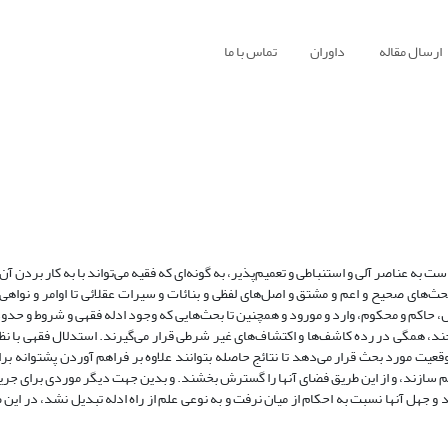
ارسال مقاله
داوران
تماس با ما
به عناصر آلی و استنباطی و تعمیم‌پذیر، به گونه‌ای که فقیه می‌تواند با به کار بردن آن
ز بحث‌های صحیح و اعم و مشتق و اصل‌های لفظی و بنائات و سیرات عقلائی تا اوامر و نواهی
حاکم و محکوم، وارد و مورود و همچنین تا بحث‌هایی که وجود ادله فقهی و شروط و حدود آ
جند، همگی در رده کاشف‌ها و اکتشاف‌های غیر شرطی قرار می‌گیرند. استدلال فقهی با ن
قعیت مورد بحث قرار می‌دهد تا نتائج حاصله بتوانند علاوه بر فراهم آوردن پشتوانه برای
اهم سازند، و از این طریق فضای آنها را گسترش بخشند. و بدین جهت دیگر موردی برای جری
 و جهل آنها نسبت به احکام از میان نرفت و به نوعی علم از راه ادله تبدیل نشد، در ای