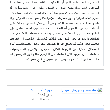
الحرفی،و لیس واقع الأمر أن لا یکون للفظ«من»مثلا معنی أصلا،فإذا
قلنا«من المدرسة»،یفهم منه أن الأبتداء یکون من المدرسة،و اذا
قلنا«سرت من المدرسة»فیفهم منه أن ابتداء السیر من المدرسة،و فی
جمیع هذه الموارد یکون معنی لفظ«من»واحدا،و هو الأبتداء الحرفی، و لا
یتغیر معناه،بل یقید معناه بلا تغییر فی أصل معنی لفظ«من»و ذلک مثل
أسماء الاجناس بلا فرق أصلا،فانه إذ قلنا«العالم»و«العالم العادل»فإن
العالم یفید فی الموضعین معنی واحدا،و یستفاد التضییق من
لفظ«العادل»،و ما نحن فیه أیضا کذلک فالمرتکز الذهنی أن الحروف
معانیها معان مشترک معنوی،فی کل مصداق یکون هذا المعنی المشترک و
المصداق حاکیا عن الارتباط الکلی الحقیقی الواقعی،و الخصوصیات
مستفادة من القبود التی تستفاد من الطرفین،فلا یکون الموضوع له
خاصا،فیکون {P(1)-دروس فی علم الاصول،ح 3،ج 2،ص 67."
دوره 1، شماره 1
بهار 1381
صفحه
43-50