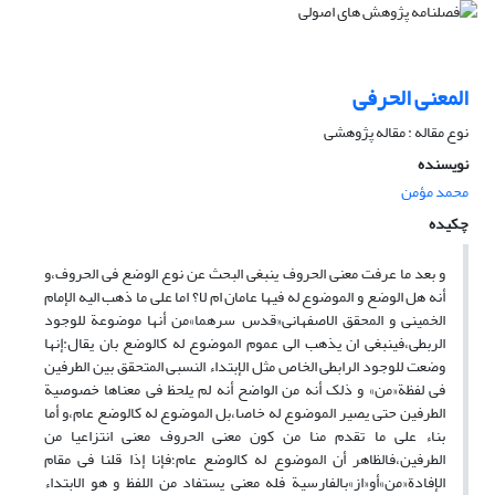
المعنی الحرفی
نوع مقاله : مقاله پژوهشی
نویسنده
محمد مؤمن
چکیده
و بعد ما عرفت معنی الحروف ینبغی البحث عن نوع الوضع فی الحروف،و
أنه هل الوضع و الموضوع له فیها عامان ام لا؟ اما علی ما ذهب الیه الإمام
الخمینی و المحقق الاصفهانی«قدس سرهما»من أنها موضوعة للوجود
الربطی،فینبغی ان یذهب الی عموم الموضوع له کالوضع بان یقال:إنها
وضعت للوجود الرابطی الخاص مثل الإبتداء النسبی المتحقق بین الطرفین
فی لفظة«من» و ذلک أنه من الواضح أنه لم یلحظ فی معناها خصوصیة
الطرفین حتی یصیر الموضوع له خاصا،بل الموضوع له کالوضع عام،و أما
بناء علی ما تقدم منا من کون معنی الحروف معنی انتزاعیا من
الطرفین،فالظاهر أن الموضوع له کالوضع عام؛فإنا إذا قلنا فی مقام
الإفادة«من»أو«از»بالفارسیة فله معنی یستفاد من اللفظ و هو الابتداء