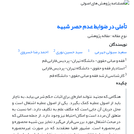
تأملی در ضوابط عدم حصر شبهه
نوع مقاله : مقاله پژوهشی
نویسندگان
3
2
1
سعید سبوئی جهرمی
سید حسین نوری
احمد رضا خسروی
1
فقه و مبانی حقوق- دانشگاه تهران- پردیس فارابی قم
2
استادیار فقه و حقوق- دانشگاه تهران- پردیس فارابی
3
کارشناسی ارشد فقه و مبانی حقوق- دانشگاه قم
چکیده
هنگامی که مجتهد نتواند اماره‌ای برای اثبات حکم شرعی بیابد، به ناچار
باید از اصول عملیه کمک بگیرد. یکی از اصول عملیه اشتغال است و
محل جریان آن جایی است که مکلف علم به تکلیف دارد، اما نسبت به
متعلق آن مردد است و امکان احتیاط نیز وجود دارد. از جمله مسائلی که
در مبحث اشتغال مورد بررسی قرار می‌گیرد تمایز بین شبهه محصوره و
غیرمحصوره است. مشهور فقها معتقدند که در صورت غیرمحصوره