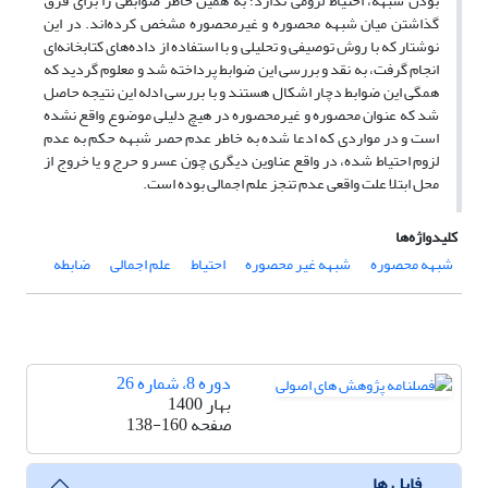
بودن شبهه، احتیاط لزومی ندارد؛ به همین خاطر ضوابطی را برای فرق
گذاشتن میان شبهه محصوره و غیرمحصوره مشخص کرده‌اند. در این
نوشتار که با روش توصیفی و تحلیلی و با استفاده از داده‌های کتابخانه‌ای
انجام گرفت، به نقد و بررسی این ضوابط پرداخته شد و معلوم گردید که
همگی این ضوابط دچار اشکال هستند و با بررسی ادله این نتیجه حاصل
شد که عنوان محصوره و غیرمحصوره در هیچ دلیلی موضوع واقع نشده
است و در مواردی که ادعا شده به خاطر عدم حصر شبهه حکم به عدم
لزوم احتیاط شده، در واقع عناوین دیگری چون عسر و حرج و یا خروج از
محل ابتلا علت واقعی عدم تنجز علم اجمالی بوده است.
کلیدواژه‌ها
شبهه محصوره
شبهه غیر محصوره
احتیاط
علم اجمالی
ضابطه
دوره 8، شماره 26
بهار 1400
صفحه
138-160
فایل ها