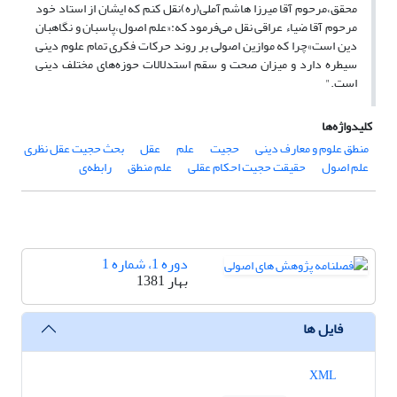
محقق،مرحوم آقا میرزا هاشم آملی(ره)نقل کنم که ایشان از استاد خود
مرحوم آقا ضیاء عراقی نقل می‌فرمود که:«علم اصول،پاسبان و نگاهبان
دین است»چرا که موازین اصولی بر روند حرکات فکری تمام علوم دینی
سیطره دارد و میزان صحت و سقم استدلالات حوزه‌های مختلف دینی
است."
کلیدواژه‌ها
منطق علوم و معارف دینی
حجیت
علم
عقل
بحث حجیت عقل نظری
علم اصول
حقیقت حجیت احکام عقلی
علم منطق
رابطه‌ی
دوره 1، شماره 1
بهار 1381
فایل ها
XML