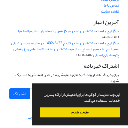
تماس با ما
نقشه سایت
آخرین اخبار
برگزاری جلسه هیئت تحریریه در مرکز فقهی ائمه اطهار (علیهم السلام)
1403-07-24
برگزاری جلسه هیئت تحریریه در تاریخ 1402/8/22 در مدرسه حضرت ولی
عصر(عج) با حضور اعضای محترم هیئت تحریریه فصلنامه علمی-پژوهشی
پژوهشهای اصولی
1402-08-23
اشتراک خبرنامه
برای دریافت اخبار و اطلاعیه های مهم نشریه در خبرنامه نشریه مشترک
شوید.
اشتراک
این وب سایت از کوکی ها برای اطمینان از ارائه بهترین
خدمات استفاده می کند.
متوجه شدم
سامانه مدیریت نشریات علمی.
طراحی و پیاده سازی از
سیناوب