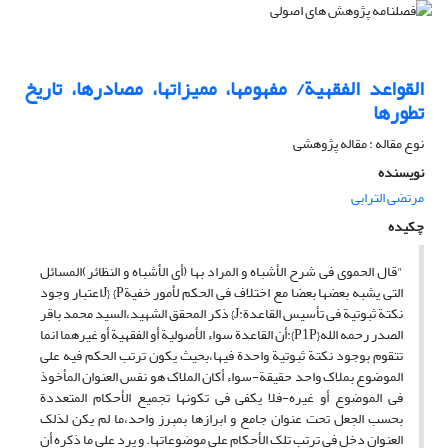
القواعد الفقهیة/ مفهومها، ممیزاتها، مصادرها، تاریخ
تطورها
نوع مقاله : مقاله پژوهشی
نویسنده
مرتضی الترابی
چکیده
"قال الحموی فی شرح الأشباه و المراد بها (أی الأشباه و النظائر)المسائل
التی یشبه بعضها بعضا مع اختلاف فی الحکم لأمور خفیةP} {Jاعتبار وجود
نکتة ثبوتیة فی تأسیس القاعدة:J} ذکر المحقق الشهید،السید محمد باقر
الصدر رحمه الله{P1P}:أن القاعدة سواء الأصولیة أو الفقهیة أو غیرهما انما
تتقوم بوجود نکتة ثبوتیة واحدة فیها،بحیث یکون ترتب الحکم فیه علی
الموضوع بملاک واحد حقیقة-سواء أکان الملاک هو نفس العنوان المأخوذ
فی الموضوع أو غیره-فلا یکفی فی تکونها تجمیع الأحکام المتعددة
بحسب الجعل تحت عنوان جامع و ابرازها بمبرز واحد،ما لم یکن لذلک
العنوان دخل فی ترتب تلک الأحکام علی موضوعاتها. و یرد علی ما ذکره أن