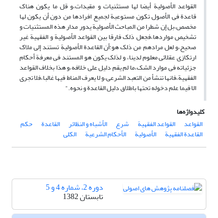
القواعد الأصولیة أیضا لها مستثنیات و مقیدات،و قل ما یکون هناک
قاعدة فی الأصول تکون مستوعبة لجمیع افرادها من دون أن یکون لها
مخصص،بل إن شطرا من المباحث الأصولیة یدور مدار هذه المستثنیات و
تشخیص مواردها،فجعل ذلک فارقا بین القواعد الأصولیة و الفقهیة غیر
صحیح،و لعل مرادهم من ذلک هو:أن القاعدة الأصولیة تستند إلی ملاک
ارتکازی عقلائی معلوم لدینا، و لذلک یکون هو المستند فی معرفة أحکام
جزئیاته فی موارد الشک،ما لم یقم دلیل علی خلافه،و هذا بخلاف القواعد
الفقهیة،فانها تنشأ من التعبد الشرعی،و لا یعرف المناط فیها غالبا،فلا تجری
الا فیما علم دخوله تحتها باطلاق دلیل القاعدة و نحوه."
کلیدواژه‌ها
القواعد
القواعد الفقهیة
شرع
الأشباه و النظائر
القاعدة
حکم
القاعدة الفقهیة
الأصولیة
الأحکام الشرعیة
الکلی
دوره 2، شماره 4 و 5
تابستان 1382