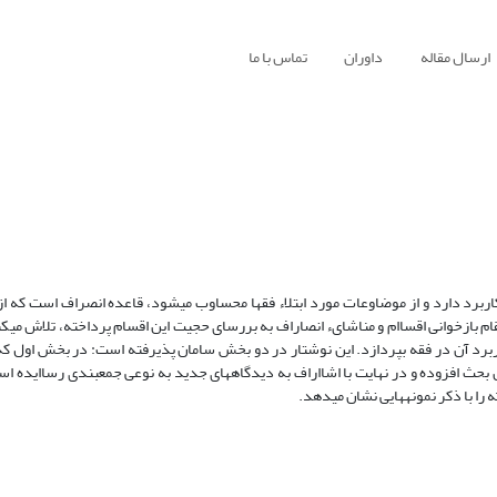
ارسال مقاله
داوران
تماس با ما
کاربرد دارد و از موضاوعات مورد ابتلاء فقها محساوب میشود، قاعده انصراف است که از
مقام بازخوانی اقساام و مناشایء انصاراف به بررسای حجیت این اقسام پرداخته، تلاش می
 کاربرد آن در فقه بپردازد. این نوشتار در دو بخش سامان پذیرفته است: در بخش اول ک
ل بحث افزوده و در نهایت با اشااراف به دیدگاههای جدید به نوعی جمعبندی رساایده ا
را با ذکر نمونههایی نشان میدهد.