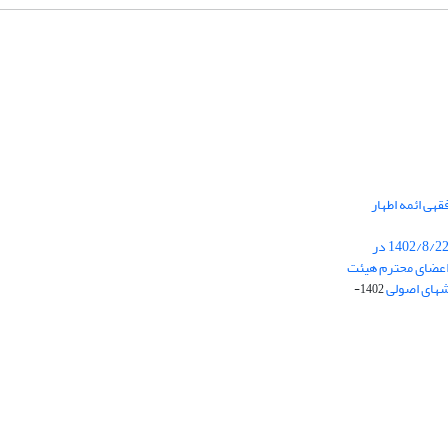
هی ائمه اطهار
برگزاری جلسه هیئت تحریریه در تاریخ 1402/8/22 در
عضای محترم هیئت
شهای اصولی
1402-