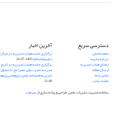
دسترسی سریع
آخرین اخبار
صفحه اصلی
برگزاری جلسه هیئت تحریریه در مرکز فق
درباره نشریه
(علیهم السلام)
1403-07-24
اعضای هیات تحریریه
ارسال مقاله
مدرسه حضرت ولی عصر(عج) با حضور ا
تماس با ما
تحریریه فصلنامه علمی-پژوهشی پژوه
نقشه سایت
08-23
سامانه مدیریت نشریات علمی.
طراحی و پیاده سازی از
سیناوب