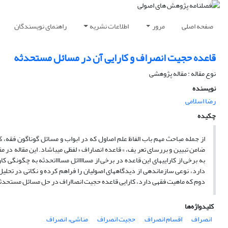
صفحه اصلی
مرور
اطلاعات نشریه
راهنمای نویسندگان
قاعده حجیت انصراف و کارایی آن در مسائل مستحدثه
نوع مقاله : مقاله پژوهشی
نویسنده
رضا اسلامی
چکیده
از جمله مباحث مهم باب الفاظ علم اصاول که در ابواب و مسائل گوناگون فقه، 
ضامن تبیین و بررسای تعر یف، » قاعده انصاراف « لفظی میباشاد. این مقاله در 
به برخی از کاراییهای این قاعده در برخی از مساااائل مساااتحدثه به چگونگی
دارد، نوعی سازماندهی از دیدگاههای اصولیان را فراهم کرده و نکاتی در تحلی
دوم که ماهیت فقهی دارد، کارایی قاعده حجیت انصااراف در حل مسائل مستحدثه 
کلیدواژه‌ها
انصراف
اقسام انصراف
حجیت انصراف
مناشیء انصراف