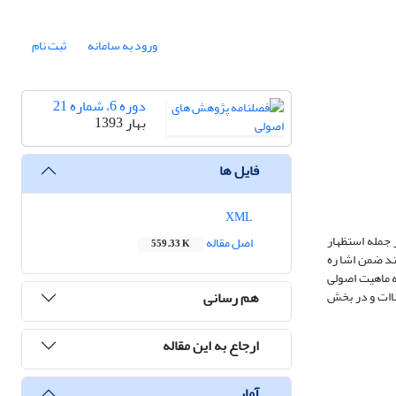
ورود به سامانه
ثبت نام
دوره 6، شماره 21
بهار 1393
فایل ها
XML
 جمله استظهار
اصل مقاله
559.33 K
کند ضمن اشا ره
ه ماهیت اصولی
هم رسانی
ساات و در بخش
ارجاع به این مقاله
آمار