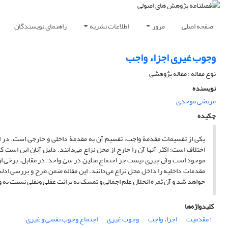
صفحه اصلی
مرور
اطلاعات نشریه
راهنمای نویسندگان
وجوب غیری اجزاء واجب
نوع مقاله : مقاله پژوهشی
نویسنده
مرتضی موحدی
چکیده
یکی از تقسیمات مقدمۀ واجب، تقسیم آن به مقدمۀ داخلی و خارجی است. در ا
اختلاف است؛ اکثر آنها آن را خارج از محل نزاع می‌دانند. دلیل آنان این اس
موجود است وآن چیزی نیست جز اجتماع مثلین در شئ واحد. در مقابل، برخی از ا
مقدمات داخلیه را داخل محل نزاع می‌دانند. این مقاله ضمن طرح و بررسی ادلۀ 
خواهد شد و آن ثمره انحلال علم اجمالی و تمسک به برائت عقلی ونقلی نسبت به
کلیدواژه‌ها
: مقدمیت
اجزاء واجب
وجوب غیری
اجتماع وجوب نفسی و غیری