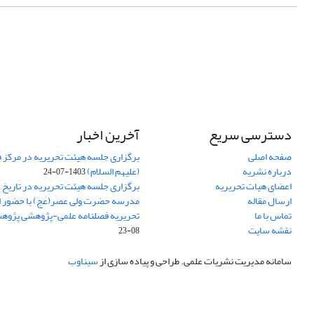
دسترسی سریع
آخرین اخبار
صفحه اصلی
برگزاری جلسه هیئت تحریریه در مرکز فق
درباره نشریه
(علیهم السلام)
1403-07-24
اعضای هیات تحریریه
ارسال مقاله
مدرسه حضرت ولی عصر(عج) با حضور ا
تماس با ما
تحریریه فصلنامه علمی-پژوهشی پژوه
نقشه سایت
08-23
سامانه مدیریت نشریات علمی.
طراحی و پیاده سازی از
سیناوب