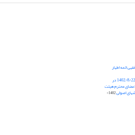
هی ائمه اطهار
برگزاری جلسه هیئت تحریریه در تاریخ 1402/8/22 در
عضای محترم هیئت
شهای اصولی
1402-