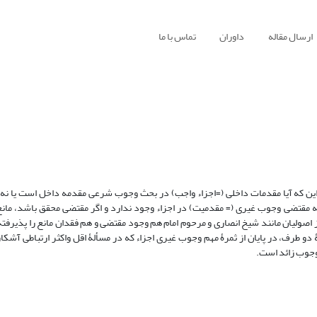
ارسال مقاله
داوران
تماس با ما
ین که آیا مقدمات داخلی (=اجزاء واجب) در بحث وجوب شرعی مقدمه داخل است یا نه؟
ت که مقتضی وجوب غیری (= مقدمیت) در اجزاء وجود ندارد و اگر مقتضی محقق باشد، مانع
صولیان مانند شیخ انصاری و مرحوم امام هم وجود مقتضی و هم فقدان مانع را پذیرفته‌ا
دو طرف، در پایان از ثمرۀ مهم وجوب غیری اجزاء که در مسألۀ اقل واکثر ارتباطی آشکا
 وجوب زائد است.