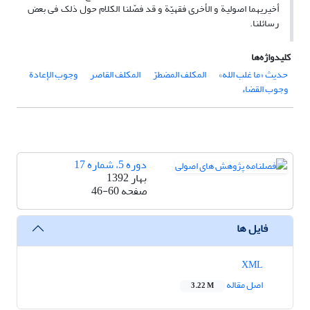
أخیریهما اصولیة و الأخری فقهیّة و قد فصّلنا الکلام حول ذلک فی بعض
رسائلنا.
کلیدواژه‌ها
حدیث «ما غلب الله»
المکلف المضطرّ
المکلف القاصر
وجوب الإعادة
وجوب القضاء
دوره 5، شماره 17
بهار 1392
صفحه
46-60
فایل ها
XML
اصل مقاله
3.22 M