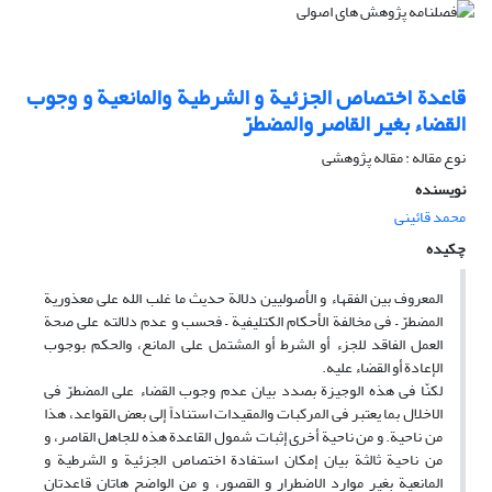
قاعدة اختصاص الجزئیة و الشرطیة والمانعیة و وجوب
القضاء بغیر القاصر والمضطرّ
نوع مقاله : مقاله پژوهشی
نویسنده
محمد قائینی
چکیده
المعروف بین الفقهاء و الأصولیین دلالة حدیث ما غلب الله علی معذوریة
المضطرّ – فی مخالفة الأحکام الکتلیفیة – فحسب و عدم دلالته علی صحة
العمل الفاقد للجزء أو الشرط أو المشتمل علی المانع، والحکم بوجوب
الإعادة أو القضاء علیه.
لکنّا فی هذه الوجیزة بصدد بیان عدم وجوب القضاء علی المضطرّ فی
الاخلال بما یعتبر فی المرکبات والمقیدات استناداً إلی بعض القواعد، هذا
من ناحیة. و من ناحیة أخری إثبات شمول القاعدة هذه للجاهل القاصر، و
من ناحیة ثالثة بیان إمکان استفادة اختصاص الجزئیة و الشرطیة و
المانعیة بغیر موارد الاضطرار و القصور، و من الواضح هاتان قاعدتان