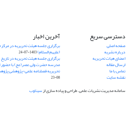
دسترسی سریع
آخرین اخبار
صفحه اصلی
برگزاری جلسه هیئت تحریریه در مرکز فق
درباره نشریه
(علیهم السلام)
1403-07-24
اعضای هیات تحریریه
ارسال مقاله
مدرسه حضرت ولی عصر(عج) با حضور ا
تماس با ما
تحریریه فصلنامه علمی-پژوهشی پژوه
نقشه سایت
08-23
سامانه مدیریت نشریات علمی.
طراحی و پیاده سازی از
سیناوب