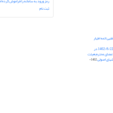
رمز ورود به سامانه را فراموش کرده ام
ثبت نام
هی ائمه اطهار
برگزاری جلسه هیئت تحریریه در تاریخ 1402/8/22 در
عضای محترم هیئت
شهای اصولی
1402-