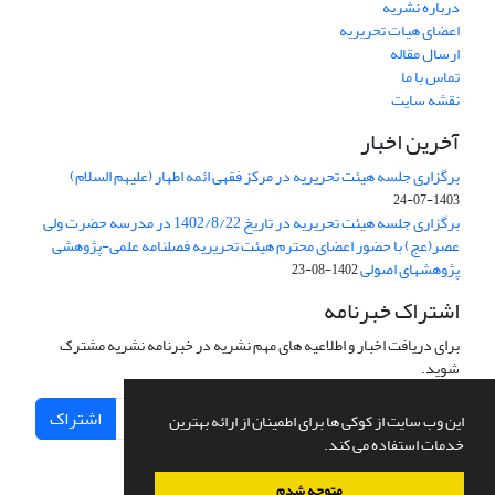
درباره نشریه
اعضای هیات تحریریه
ارسال مقاله
تماس با ما
نقشه سایت
آخرین اخبار
برگزاری جلسه هیئت تحریریه در مرکز فقهی ائمه اطهار (علیهم السلام)
1403-07-24
برگزاری جلسه هیئت تحریریه در تاریخ 1402/8/22 در مدرسه حضرت ولی
عصر(عج) با حضور اعضای محترم هیئت تحریریه فصلنامه علمی-پژوهشی
پژوهشهای اصولی
1402-08-23
اشتراک خبرنامه
برای دریافت اخبار و اطلاعیه های مهم نشریه در خبرنامه نشریه مشترک
شوید.
اشتراک
این وب سایت از کوکی ها برای اطمینان از ارائه بهترین
خدمات استفاده می کند.
متوجه شدم