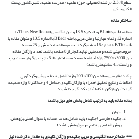
سطح(2،3،4)، رشته تحصیلی، حوزه علمیه/ مدرسه علمیه، شهر،کشور، پست
الکترونیکی.
ساختار مقاله
مقاله با قلم B Lotus و با اندازه 13.5 و متن انگلیسی Times New Roman با
اندازه 12 و تمام عبارتها و متن عربی با قلم B Badr با اندازه 13.5 و عنوان مقاله با
قلم B Titr با اندازه 16 تنظیم گردد. حجم مقاله نباید بیش از 25 صفحه
حروف‌چینی شده و همچنین نباید کم‌تر از 8 صفحه باشد. تعداد واژگان مقاله:
بین 3000 تا 7500 واژه (حاشیه سفید صفحات از بالا 5 ، از پایین 5 و از سمت چپ
و راست 4.5 سانتی­متر باشد)
چکیده فارسی مقاله بین 100تا 200 واژه (شامل هدف، روش وگردآوری
اطلاعات و نتایج تحقیق)همراه با واژگان کلیدی حداقل 4 و حداکثر 8 واژه ضمیمه
گردد(این واژگان با کاما (،)از یکدیگر جدا شوند.
بدنه مقاله باید به ترتیب شامل بخش های ذیل باشد:
عنوان
چکیده فارسی (چکیده باید شامل هدف، مساله یا سوال اصلی پژوهش،
روش شناسی و نتایج مهم پژوهش باشد).
*** حتما ترجمه انگلیسی و عربی چکیده و واژگان کلیدی به مقدار ذکر شده نیز