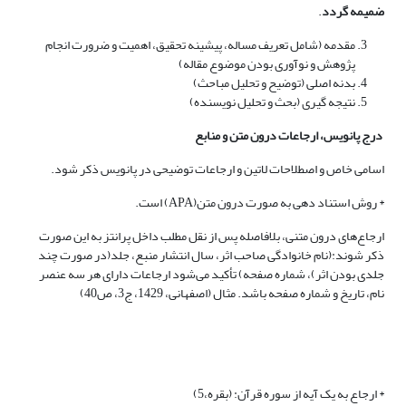
ضمیمه گردد
.
مقدمه (شامل تعریف مساله، پیشینه تحقیق، اهمیت و ضرورت انجام
پژوهش و نوآوری بودن موضوع مقاله)
بدنه اصلی (توضیح و تحلیل مباحث)
نتیجه گیری (بحث و تحلیل نویسنده)
درج پانویس، ارجاعات درون متن و منابع
اسامی خاص و اصطلاحات لاتین و ارجاعات توضیحی در پانویس ذکر شود.
* روش استناد دهی به صورت درون متن(APA) است.
ارجاع‌های درون متنی، بلافاصله پس از نقل مطلب داخل پرانتز به این صورت
ذکر شوند:(نام خانوادگی صاحب اثر، سال انتشار منبع، جلد(در صورت چند
جلدی بودن اثر)، شماره صفحه) تأکید می‌شود ارجاعات دارای هر سه عنصر
نام، تاریخ و شماره صفحه باشد. مثال (اصفهانی، 1429، ج3، ص40)
* ارجاع به یک آیه از سوره قرآن: (بقره،5)