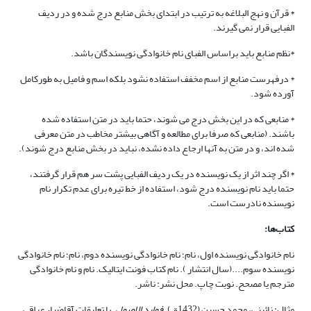
* قرآن و نهج البلاغه به ترتیب در ابتدای بخش منابع درج شده و در ردیف
الفبایی قرار نمی گیرند.
*نظم منابع باید براساس الفبای نام خانوادگی نویسندگان باشد.
* درفهرست منابع از اسم مخفف استفاده نشود بلکه اسم و فامیل به طورکامل
آورده شود.
* منابعی که در این بخش درج می شوند، حتما باید در متن استفاده شده
باشند. (منابعی که صرفا برای مطالعه و آگاهی بیشتر مخاطب در متن معرفی
شده اند، و در متن به آنها ارجاع داده نشده، نباید در بخش منابع درج شوند).
* اگر چند اثر از یک نویسنده در یک ردیف الفبایی پشت سر هم قرار گرفتند،
حتما باید نام نویسنده درج شود، استفاده از خط تیره برای عدم تکرار نام
نویسنده نادرست است.
کتاب
ها:
نام خانوادگی نویسنده اول، نام؛ نام خانوادگی نویسنده دوم، نام؛ نام خانوادگی
نویسنده سوم....(سال انتشار ). نام کتاب فونت ایتالیک. نام و نام خانوادگی
مترجم یا مصحح. نوبت چاپ. محل نشر: ناشر.
مثال: نائینی، محمد حسین (1432ق).
فواید الاصول
. با تعلیقات آقاضیاء عراقی.