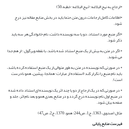
*ارجاع به نهج البلاغه: (نهج البلاغه: خطبه،50)
*اطلاعات کامل ارجاعات درون متن حتما باید در بخش منابع مقاله نیز درج
شود.
*اگر منبع مورد استناد، دو یا سه نویسنده داشت، نام خانوادگی هر سه باید
ذکر شود.
* اگر در متن به بیش از یک منبع استناد شده باشد، با نقطه ویرگول ؛ از هم جدا
می شوند.
* در صورتی که نویسنده در متن به طور متوالی از یک منبع استفاده کرده باشد،
باید نام منبع را تکرار کند (استفاده از عبارات: همانجا، پیشین، همو نادرست
است).
* در صورتی که در یک ارجاع از دو یا چند اثر یک نویسنده ای استناد داده شده
در منبع اول نام نویسنده درج گردد و در منابع بعدی همو و بعد نام اثر، جلد و
صفحه بیان شود.
مثال (صدوق، 1363، ج1، ص244؛ همو، 1370، ج2، ص47)
فهرست منابع پایانی