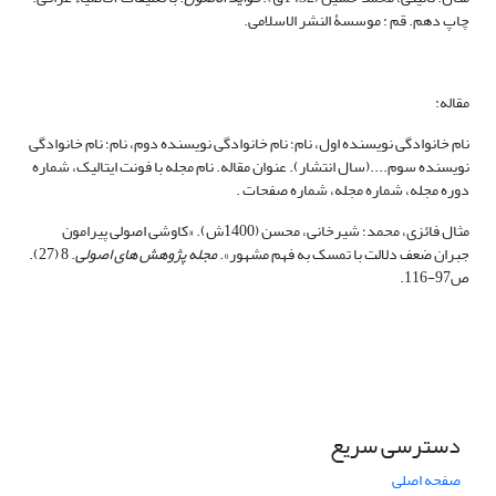
چاپ دهم. قم : موسسۀ النشر الاسلامی.
مقاله:
نام خانوادگی نویسنده اول، نام؛ نام خانوادگی نویسنده دوم، نام؛ نام خانوادگی
نویسنده سوم....(سال انتشار). عنوان مقاله. نام مجله با فونت ایتالیک، شماره
دوره مجله، شماره مجله، شماره صفحات .
مثال فائزی، محمد؛ شیرخانی، محسن (1400ش). «کاوشی اصولی پیرامون
جبران ضعف دلالت با تمسک به فهم مشهور».
مجله پژوهش های اصولی
. 8 (27).
ص97-116.
دسترسی سریع
صفحه اصلی