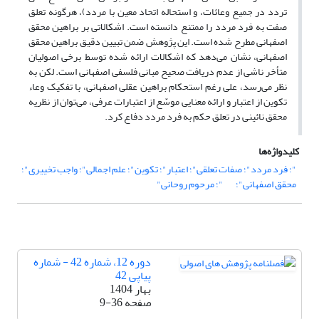
تردد در جمیع وعائات، و استحاله اتحاد معین با مردد)، هرگونه تعلق
صفت به فرد مردد را ممتنع دانسته است. اشکالاتی بر براهین محقق
اصفهانی مطرح شده است. این پژوهش ضمن تبیین دقیق براهین محقق
اصفهانی، نشان می‌دهد که اشکالات ارائه شده توسط برخی اصولیان
متأخر ناشی از عدم دریافت صحیح مبانی فلسفی اصفهانی است. لکن به
نظر می‌رسد، علی رغم استحکام براهین عقلی اصفهانی، با تفکیک وعاء
تکوین از اعتبار و ارائه معنایی موسّع از اعتبارات عرفی، می‌توان از نظریه
محقق نائینی در تعلق حکم به فرد مردد دفاع کرد.
کلیدواژه‌ها
"؛ فرد مردد"؛ صفات تعلقی"؛ اعتبار"؛ تکوین"؛ علم اجمالی"؛ واجب تخییری"؛
محقق اصفهانی"؛
"؛ مرحوم روحانی"
دوره 12، شماره 42 - شماره
پیاپی 42
بهار 1404
صفحه
9-36