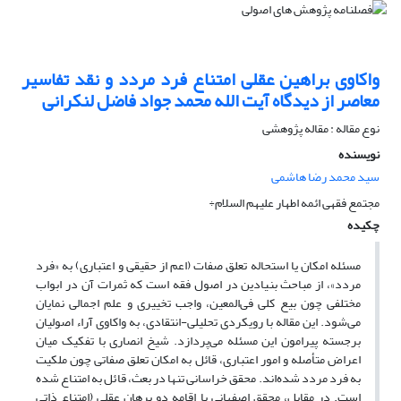
واکاوی براهین عقلی امتناع فرد مردد و نقد تفاسیر
معاصر از دیدگاه آیت الله محمد جواد فاضل لنکرانی
نوع مقاله : مقاله پژوهشی
نویسنده
سید محمد رضا هاشمی
مجتمع فقهی ائمه اطهار علیهم السلام÷
چکیده
مسئله امکان یا استحاله تعلق صفات (اعم از حقیقی و اعتباری) به «فرد
مردد»، از مباحث بنیادین در اصول فقه است که ثمرات آن در ابواب
مختلفی چون بیع کلی فی‌المعین، واجب تخییری و علم اجمالی نمایان
می‌شود. این مقاله با رویکردی تحلیلی-انتقادی، به واکاوی آراء اصولیان
برجسته پیرامون این مسئله می‌پردازد. شیخ انصاری با تفکیک میان
اعراض متأصله و امور اعتباری، قائل به امکان تعلق صفاتی چون ملکیت
به فرد مردد شده‌اند. محقق خراسانی تنها در بعث، قائل به امتناع شده
است. در مقابل، محقق اصفهانی با اقامه دو برهان عقلی (امتناع ذاتی