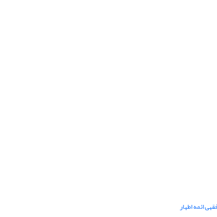
هی ائمه اطهار