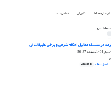
ارسال مقاله
داوران
تماس با ما
لسله علل
ازمه در سلسله معالیل احکام شرعی و برخی تطبیقات آن
37-56
ی
اصل مقاله
416.81 K