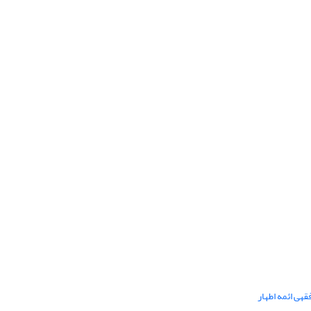
هی ائمه اطهار