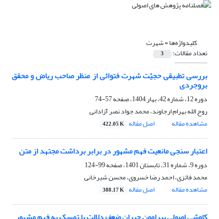
کلیدواژه‌ها =
شهرت
تعداد مقالات:
3
بررسی تطبیقی حجیّت شهرت فتوائی از منظر صاحب ریاض و محقق
بروجردی
دوره 12، شماره 42، بهار 1404، صفحه
57-74
روح الله بهرام ارجاوند، محمد جواد نصر آزادانی
مشاهده مقاله
اصل مقاله
422.05 K
اعتبار سنجی مانعیت فهم مشهور در برابر برداشت مجتهد از متن
دوره 9، شماره 31، تابستان 1401، صفحه
99-124
محمد فائزی، احمد رضا خسروی، محسن شیرخانی
مشاهده مقاله
اصل مقاله
388.17 K
کاوشی اصولی پیرامون جبران ضعف دلالت با تمسک به فهم مشهور